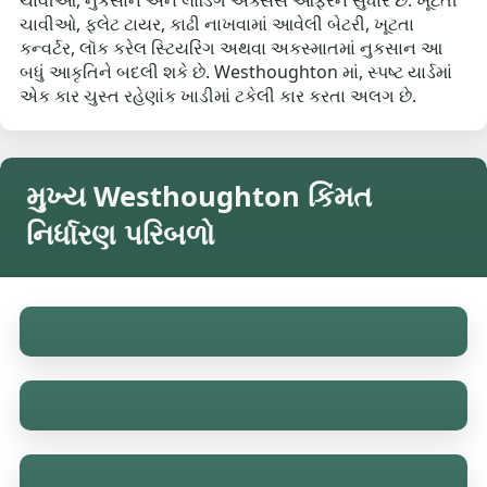
ચાવીઓ, નુકસાન અને લોડિંગ ઍક્સેસ ઓફરને સુધારે છે. ખૂટતી
ચાવીઓ, ફ્લેટ ટાયર, કાઢી નાખવામાં આવેલી બેટરી, ખૂટતા
કન્વર્ટર, લૉક કરેલ સ્ટિયરિંગ અથવા અકસ્માતમાં નુકસાન આ
બધું આકૃતિને બદલી શકે છે. Westhoughton માં, સ્પષ્ટ યાર્ડમાં
એક કાર ચુસ્ત રહેણાંક ખાડીમાં ટકેલી કાર કરતા અલગ છે.
મુખ્ય Westhoughton કિંમત
નિર્ધારણ પરિબળો