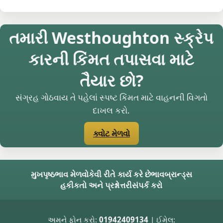
તમારી Westhoughton સ્ક્રેપ
કારની કિંમત તપાસવા માટે
તૈયાર છો?
સંગ્રહ ગોઠવાય તે પહેલાં સ્પષ્ટ કિંમત માટે વાહનની વિગતો
દાખલ કરો.
ક્વોટ મેળવો
મુખપૃષ્ઠ
ભાવ મેળવો
કેવી રીતે કાર્ય કરે છે
ભાવ
બ્રાન્ડ્સ
હકીકતો અને પ્રશ્નોત્તરી
સંપર્ક કરો
અમને ફોન કરો:
01942409134
| ઈમેલ: