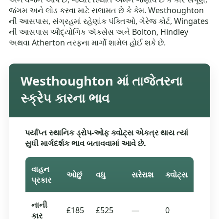
જંગમ અને લોડ કરવા માટે સલામત છે કે કેમ. Westhoughton
ની આસપાસ, સંગ્રહમાં રહેણાંક પંક્તિઓ, ગેરેજ કોર્ટ, Wingates
ની આસપાસ ઔદ્યોગિક ઍક્સેસ અને Bolton, Hindley
અથવા Atherton તરફના માર્ગો શામેલ હોઈ શકે છે.
Westhoughton માં તાજેતરના
સ્ક્રેપ કારના ભાવ
પર્યાપ્ત સ્થાનિક ડ્રોપ-ઓફ ક્વોટ્સ એકત્ર થાય ત્યાં
સુધી માર્ગદર્શક ભાવ બતાવવામાં આવે છે.
વાહન
ઓછું
વધુ
સરેરાશ
ક્વોટ્સ
પ્રકાર
નાની
£185
£525
—
0
કાર