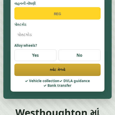
વાહનની નોંધણી
પોસ્ટકોડ
Alloy wheels?
Yes
No
ક્વોટ મેળવો
Vehicle collection
DVLA guidance
Bank transfer
Westhoughton માં