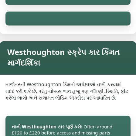
Westhoughton સ્ક્રેપ કાર કિંમત
માર્ગદર્શિકા
તાજેતરની Westhoughton કિંમતો અપેક્ષાઓ નક્કી કરવામાં
મદદ કરી શકે છે, પરંતુ ચોક્કસ ભાવ હજુ પણ નોંધણી, સ્થિતિ, ફીટ
કરેલા ભાગો અને સલામત લોડિંગ ઍક્સેસ પર આધારિત છે.
નાની Westhoughton કાર પૂર્ણ કરો:
Often around
£120 to £220 before access and missing-parts