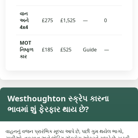
વાન
અને
£275
£1,525
—
0
4x4
MOT
નિષ્ફળ
£185
£525
Guide
—
કાર
Westhoughton સ્ક્રેપ કારના
ભાવમાં શું ફેરફાર થાય છે?
વાહનનું વજન પ્રારંભિક મૂલ્ય આપે છે, પછી ગુમ થયેલ ભાગો,