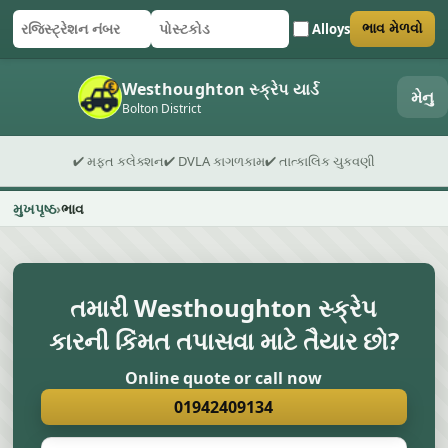
Alloys
ભાવ મેળવો
રજિસ્ટ્રેશન નંબર
પોસ્ટકોડ
ફોર્મ સબમિટ કરો
Westhoughton સ્ક્રેપ યાર્ડ
મેનુ
Bolton District
✔ મફત કલેક્શન
✔ DVLA કાગળકામ
✔ તાત્કાલિક ચુકવણી
મુખપૃષ્ઠ
ભાવ
તમારી Westhoughton સ્ક્રેપ
કારની કિંમત તપાસવા માટે તૈયાર છો?
Online quote or call now
01942409134