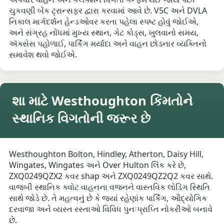
ચુકવણી બેંક ટ્રાન્સફર દ્વારા કરવામાં આવે છે. V5C અને DVLA
નિકાલ માર્ગદર્શન હેન્ડઓવર કરતા પહેલા સ્પષ્ટ હોવું જોઈએ,
અને સંગ્રહ નોંધમાં મુખ્ય સ્થાન, ગેટ કોડ્સ, ખુલવાનો સમય,
ઍક્સેસ પહોળાઈ, પાર્કિંગ મર્યાદા અને વાહન છોડનાર વ્યક્તિનો
સમાવેશ થવો જોઈએ.
શા માટે Westhoughton કિંમતોને
સ્થાનિક વિગતોની જરૂર છે
Westhoughton Bolton, Hindley, Atherton, Daisy Hill,
Wingates, Wingates અને Over Hulton લિંક કરે છે,
ZXQ0249QZX2 કવર shap અને ZXQ0249QZ2Q2 કવર સાથે.
વાજબી સ્થાનિક ક્વોટ વાહનના વજનને વાસ્તવિક લોડિંગ સ્થિતિ
સાથે જોડે છે. તે મહત્વનું છે કે જ્યાં રહેણાંક પાર્કિંગ, ઔદ્યોગિક
દરવાજા અને વ્યસ્ત રસ્તાઓ વિવિધ પુનઃપ્રાપ્તિ નોકરીઓ બનાવે
છે.