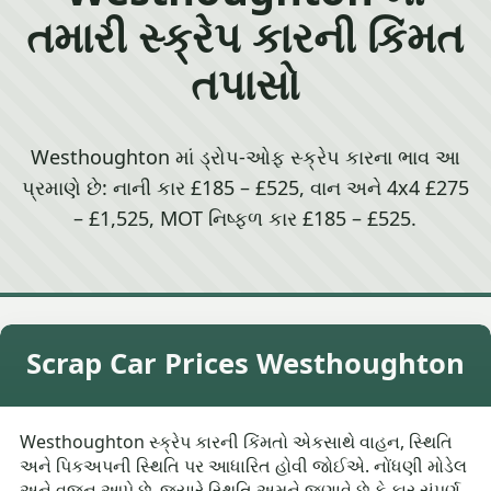
તમારી સ્ક્રેપ કારની કિંમત
તપાસો
Westhoughton માં ડ્રોપ-ઓફ સ્ક્રેપ કારના ભાવ આ
પ્રમાણે છે: નાની કાર £185 – £525, વાન અને 4x4 £275
– £1,525, MOT નિષ્ફળ કાર £185 – £525.
Scrap Car Prices Westhoughton
Westhoughton સ્ક્રેપ કારની કિંમતો એકસાથે વાહન, સ્થિતિ
અને પિકઅપની સ્થિતિ પર આધારિત હોવી જોઈએ. નોંધણી મોડેલ
અને વજન આપે છે, જ્યારે સ્થિતિ અમને જણાવે છે કે કાર સંપૂર્ણ,